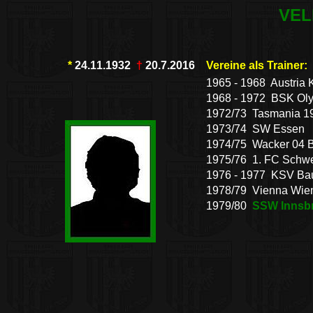
VEL
*
24.11.1932
†
20
.
7
.
2016
Vereine als Trainer:
1965 - 1968 Austria 
1968 - 1972 BSK Ol
1972/73 Tasmania 19
1973/74 SW Essen
1974/75 Wacker 04 B
1975/76 1. FC Schwe
1976 - 1977 KSV Ba
1978/79 Vienna Wie
1979/80
SSW Innsb