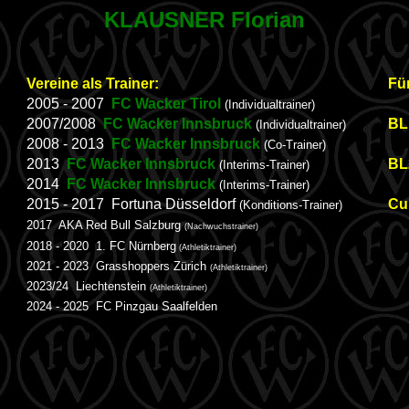
KLAUSNER Florian
Vereine als Trainer:
Fü
2005 - 2007
FC Wacker Tirol
(Individualtrainer)
2007/2008
FC Wacker Innsbruck
BL 
(Individualtrainer)
2008 - 2013
FC Wacker Innsbruck
(Co-Trainer)
2013
FC Wacker Innsbruck
BL
(Interims-Trainer)
2014
FC Wacker Innsbruck
(Interims-Trainer)
2015 - 2017 Fortuna Düsseldorf
Cup
(Konditions-Trainer)
2017 AKA Red Bull Salzburg
(Nachwuchstrainer)
2018 - 2020 1. FC Nürnberg
(Athletiktrainer)
2021 - 2023 Grasshoppers Zürich
(Athletiktrainer)
2023/24 Liechtenstein
(Athletiktrainer)
2024 - 2025 FC Pinzgau Saalfelden