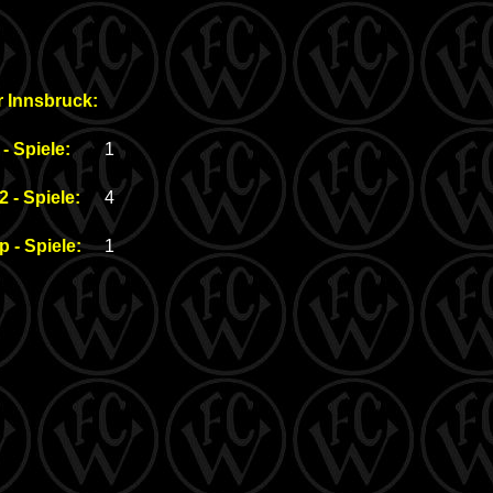
r Innsbruck:
- Spiele:
1
2
- Spiele:
4
 - Spiele:
1