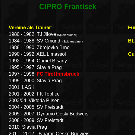
CIPRO Frantisek
Vereine als Trainer:
Fü
1980 - 1982 TJ Jilove
(Spielertrainer)
1984 - 1988 SV Gmünd
BL 
(Spielertrainer)
1988 - 1990 Zbrojovka Brno
1990 - 1992 AEL Limassol
Cup
1992 - 1994 Chmel Blsany
1995 - 1997 Slavia Prag
1997 - 1998
FC Tirol Innsbruck
1999 - 2000 Slavia Prag
2001 LASK
2001 - 2002 FK Teplice
2003/04 Viktoria Pilsen
2004 - 2005 SV Freistadt
2005 - 2007 Dynamo Ceski Budweis
2008 - 2009 SV Freistadt
2010 Slavia Prag
2011 - 2012 Dynamo Ceske Budweis