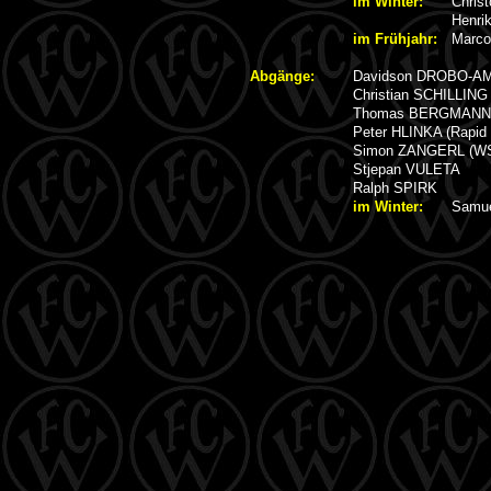
im Winter:
Chris
Henri
im Frühjahr:
Marco
Abgänge:
Davidson DROBO-AMP
Christian SCHILLING 
Thomas BERGMANN (S
Peter HLINKA (Rapid
Simon ZANGERL (WS
Stjepan VULETA
Ralph SPIRK
im Winter:
Samue