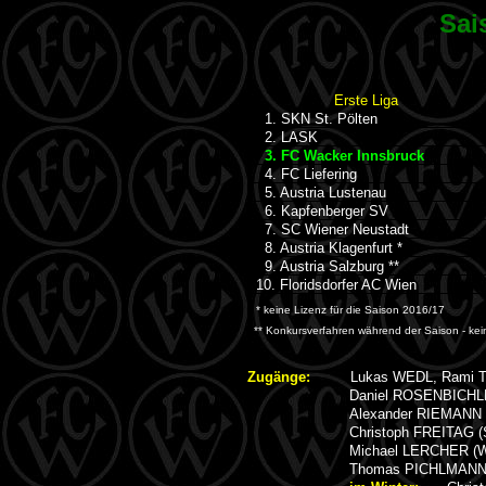
Sai
Erste Liga
1. SKN St. Pölten
2. LASK
3. FC Wacker Innsbruck
4. FC Liefering
5. Austria Lustenau
6. Kapfenberger SV
7. SC Wiener Neustadt
8. Austria Klagenfurt *
9. Austria Salzburg **
10. Floridsdorfer AC Wien
* keine Lizenz für die Saison 2016/17
** Konkursverfahren während der Saison - kein
Zugänge:
Lukas WEDL, Rami TE
Daniel ROSENBICHLE
Alexander RIEMANN 
Christoph FREITAG (
Michael LERCHER (We
Thomas PICHLMANN 