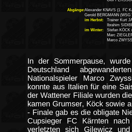
Abgänge:
Alexander KNAVS (1. FC Ka
Gerold BERGMANN (WSG W
im Herbst:
Trainer Kurt 
Ibrahim SIDIB
im Winter:
Stefan KÖCK 
Marc ZIEGLER 
Marco ZWYSSI
In der Sommerpause, wurde 
Deutschland abgewander
Nationalspieler Marco Zwyss
konnte aus Italien für eine Sa
der Wattener Filiale wurden di
kamen Grumser, Köck sowie au
- Finale gab es die obligate N
Cupsieger FC Kärnten nach 
verletzten sich Gilewicz u