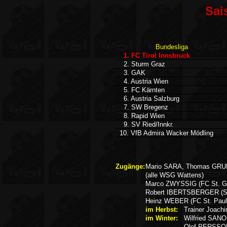
Sai
Bundesliga
1. FC Tirol Innsbruck
2. Sturm Graz
3. GAK
4. Austria Wien
5. FC Kärnten
6. Austria Salzburg
7. SW Bregenz
8. Rapid Wien
9. SV Ried/Innkr.
10. VfB Admira Wacker Mödling
Zugänge:
Mario SARA, Thomas GRU
(alle WSG Wattens)
Marco ZWYSSIG (FC St. Ga
Robert IBERTSBERGER (St
Heinz WEBER (FC St. Paul
im Herbst:
Trainer Joac
im Winter:
Wilfried SAN
Olof PERSSON