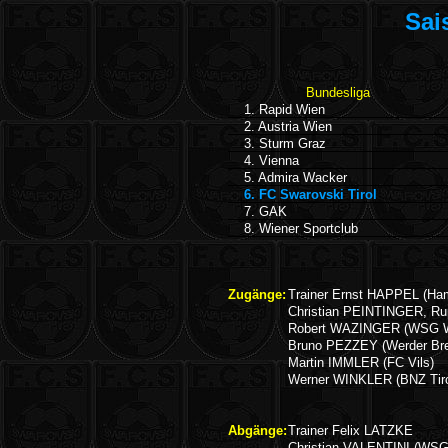
Sai
Bundesliga
1. Rapid Wien
2. Austria Wien
3. Sturm Graz
4. Vienna
5. Admira Wacker
6. FC Swarovski Tirol
7. GAK
8. Wiener Sportclub
Zugänge:
Trainer Ernst HAPPEL (Ha
Christian PEINTINGER, Ru
Robert WAZINGER (WSG W
Bruno PEZZEY (Werder Br
Martin IMMLER (FC Vils)
Werner WINKLER (BNZ Tiro
Abgänge:
Trainer Felix LATZKE
Christian VALENTINI (WSG