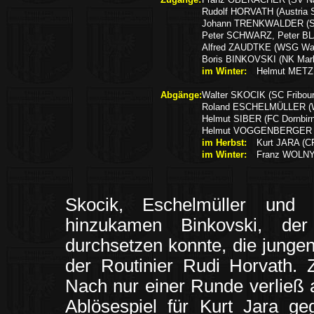
Rudolf HORVATH (Austria S
Johann TRENKWALDER (St
Peter SCHWARZ, Peter BLA
Alfred ZAUDTKE (WSG Wat
Boris BINKOVSKI (NK Mar
im Winter:
Helmut METZL
Abgänge:
Walter SKOCIK (SC Fribour
Roland ESCHELMÜLLER (
Helmut SIBER (FC Dornbirn
Helmut VOGGENBERGER
im Herbst:
Kurt JARA (CF
im Winter:
Franz WOLNY 
Skocik, Eschelmüller und 
hinzukamen Binkovski, de
durchsetzen konnte, die junge
der Routinier Rudi Horvath. 
Nach nur einer Runde verließ 
Ablösespiel für Kurt Jara g