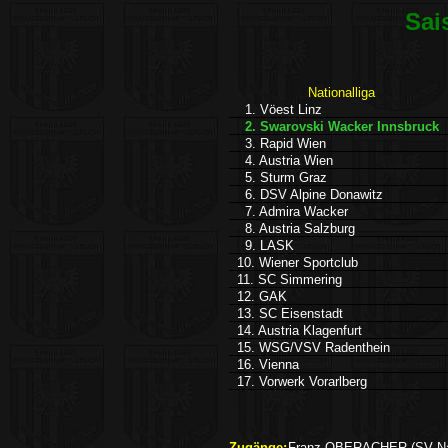
Sai
Nationalliga
1. Vöest Linz
2. Swarovski Wacker Innsbruck
3. Rapid Wien
4. Austria Wien
5. Sturm Graz
6. DSV Alpine Donawitz
7. Admira Wacker
8. Austria Salzburg
9. LASK
10. Wiener Sportclub
11. SC Simmering
12. GAK
13. SC Eisenstadt
14. Austria Klagenfurt
15. WSG/VSV Radenthein
16. Vienna
17. Vorwerk Vorarlberg
Zugänge:
Franz OBERACHER (SV Na