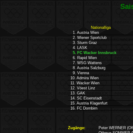
Sai
Nationalliga
1. Austria Wien
2. Wiener Sportclub
3. Sturm Graz
4. LASK
5. FC Wacker Innsbruck
6. Rapid Wien
7. WSG Wattens
8. Austria Salzburg
9. Vienna
10. Admira Wien
11. Wacker Wien
12. Vöest Linz
13. GAK
14. SC Eisenstadt
15. Austria Klagenfurt
16. FC Dornbirn
Zugänge:
Peter WERNER (Off
Othmar SOMMER (W