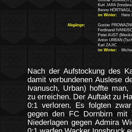
Kurt JARA (Innsbru
Benno HÖRTNAGL,
im Winter:
Hans 
Abgänge:
Gustav PROWAZNIK 
Ferdinand IVANUS
Peter AUST (Mexik
Anton URBAN (Tsch
Karl ZAJIC
i
m Winter:
Micha
Nach der Aufstockung des Ka
damit verbundenen Auslese der
Ivanusch, Urban) hoffte man, 
zu erreichen. Der Auftakt zu 
0:1 verloren. Es folgten zwar
gegen den FC Dornbirn mit 
Niederlagen gegen Admira Wi
0:1 warfen Wacker Innsbruck e