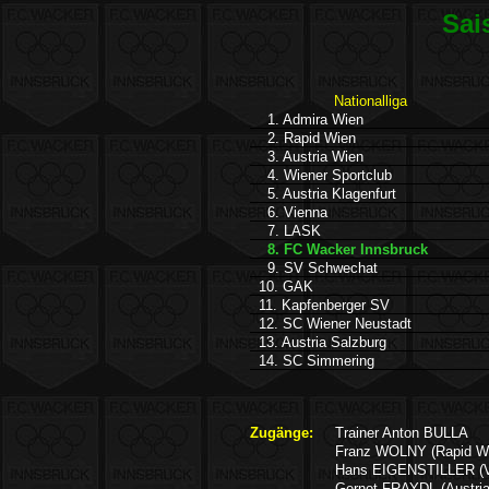
Sai
Nationalliga
1. Admira Wien
2. Rapid Wien
3. Austria Wien
4. Wiener Sportclub
5. Austria Klagenfurt
6. Vienna
7. LASK
8. FC Wacker Innsbruck
9. SV Schwechat
10. GAK
11. Kapfenberger SV
12. SC Wiener Neustadt
13. Austria Salzburg
14. SC Simmering
Zugänge:
Trainer Anton BULLA
Franz WOLNY (Rapid W
Hans EIGENSTILLER (V
Gernot FRAYDL (Austria