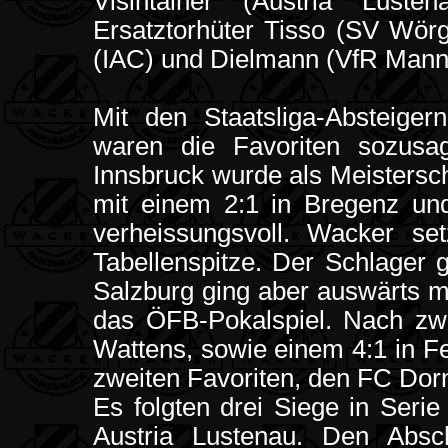
Visintainer (Austria Lust
Ersatztorhüter Tisso (SV Wörg
(IAC) und Dielmann (VfR Mann
Mit den Staatsliga-Absteige
waren die Favoriten sozus
Innsbruck wurde als Meistersc
mit einem 2:1 in Bregenz u
verheissungsvoll. Wacker s
Tabellenspitze. Der Schlager 
Salzburg ging aber auswärts mi
das ÖFB-Pokalspiel. Nach zw
Wattens, sowie einem 4:1 in F
zweiten Favoriten, den FC Dornb
Es folgten drei Siege in Seri
Austria Lustenau. Den Absc