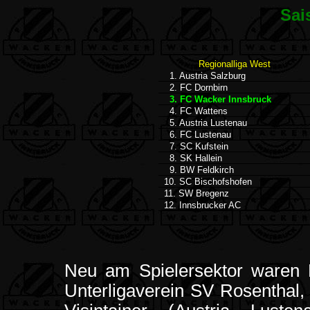
Sai
Regionalliga West
1. Austria Salzburg
2. FC Dornbirn
3. FC Wacker Innsbruck
4. FC Wattens
5. Austria Lustenau
6. FC Lustenau
7. SC Kufstein
8. SK Hallein
9. BW Feldkirch
10. SC Bischofshofen
11. SW Bregenz
12. Innsbrucker AC
Neu am Spielersektor waren R
Unterligaverein SV Rosenthal,