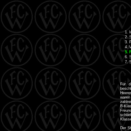
1. In
2. SV
3. FC
4. Ve
5. F
6. SV
7. SV
Für d
besc
Heere
waren
zahlre
B-Kl
Freund
schlie
Klasse
Der St