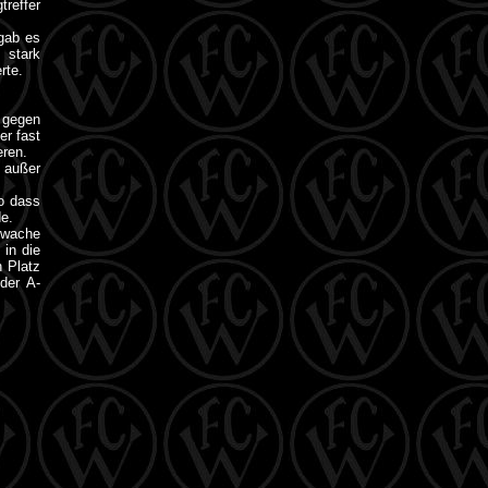
reffer
gab es
 stark
rte.
 gegen
er fast
eren.
n außer
so dass
de.
hwache
 in die
n Platz
 der A-