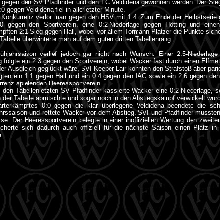
e gegen den SV Pfadfinder und den FC Veldidena gewonnen werden. Der Siegt
0 gegen Veldidena fiel in allerletzter Minute.
 Konkurrenz verlor man gegen den HSV mit 1:4. Zum Ende der Herbstserie 
:0 gegen den Sportverein, eine 0:2-Niederlage gegen Hötting und einen
ften 2:1-Sieg gegen Hall, wobei vor allem Tormann Platzer die Punkte siche
 Tabelle überwinterte man auf dem guten dritten Tabellenrang.
rühjahrsaison verlief jedoch gar nicht nach Wunsch. Einer 2:5-Niederlage
g folgte ein 2:3 gegen den Sportverein, wobei Wacker fast durch einen Elfmet
er Ausgleich geglückt wäre, SVI-Keeper-Lair konnten den Strafstoß aber pari
gten ein 1:1 gegen Hall und ein 0:4 gegen den IAC sowie ein 2:6 gegen de
renz spielenden Heeressportverein.
den Tabellenletzten SV Pfadfinder kassierte Wacker eine 0:2-Niederlage, 
 der Tabelle abrutschte und sogar noch in den Abstiegskampf verwickelt wur
arterkämpftes 0:0 gegen die klar überlegene Veldidena beendete die sc
hrssaison und rettete Wacker vor dem Abstieg. SVI und Pfadfinder mussten
se. Der Heeressportverein belegte in einer inoffiziellen Wertung den zweite
cherte sich dadurch auch offiziell für die nächste Saison einen Platz in
e.