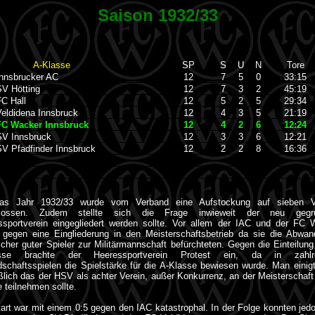
Saison 1932/33
A-Klasse
SP
S
U
N
Tore
nsbrucker AC
12
7
5
0
33:15
 Hötting
12
7
3
2
45:19
 Hall
12
5
2
5
29:34
ldidena Innsbruck
12
4
3
5
21:19
C Wacker Innsbruck
12
4
2
6
12:24
 Innsbruck
12
3
3
6
12:21
 Pfadfinder Innsbruck
12
2
2
8
16:36
as Jahr 1932/33 wurde vom Verband eine Aufstockung auf sieben V
hlossen. Zudem stellte sich die Frage inwieweit der neu gegrü
ssportverein eingegliedert werden sollte. Vor allem der IAC und der FC 
 gegen eine Eingliederung in den Meisterschaftsbetrieb da sie die Abwan
icher guter Spieler zur Militärmannschaft befürchteten. Gegen die Einteilung
asse brachte der Heeressportverein Protest ein, da in zahlre
schaftsspielen die Spielstärke für die A-Klasse bewiesen wurde. Man einig
ßlich das der HSV als achter Verein, außer Konkurrenz, an der Meisterschaft
 teilnehmen sollte.
art war mit einem 0:5 gegen den IAC katastrophal. In der Folge konnten jed