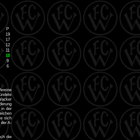
P
19
17
12
11
10
9
6
ereine
ndete
Wacker
derung
 in der
ichen
te sich
 der A-
och die