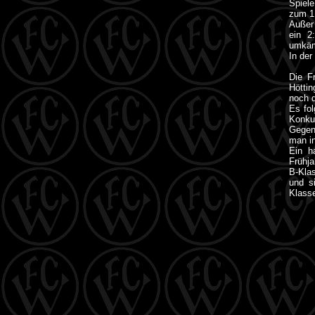
Spiel
zum 1:
Außer
ein 2
umkämp
In der
Die F
Höttin
noch d
Es fol
Konkur
Gegen 
man in
Ein h
Frühja
B-Klas
und si
Klass