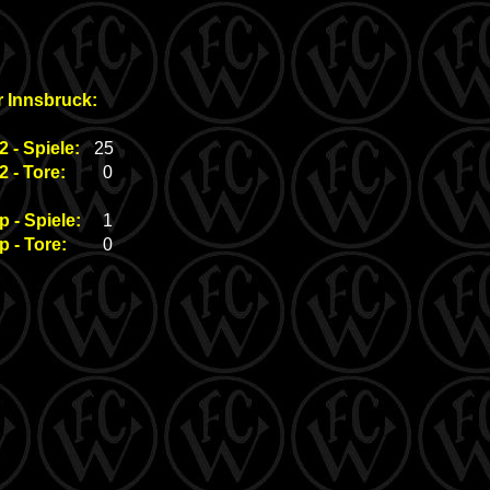
r Innsbruck:
 - Spiele:
25
 - Tore:
0
 - Spiele:
1
 - Tore:
0