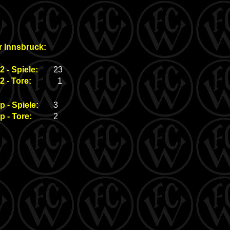
r Innsbruck:
2 - Spiele:
23
2 - Tore:
1
p - Spiele:
3
p - Tore:
2