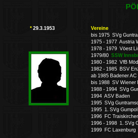
PÖ
*
29.3.1953
Vereine
bis 1975 SVg Guntra
1975 - 1977 Austria 
1978 - 1979 Vöest Li
1979/80
SSW Innsb
1980 - 1982 VfB Möd
1982 - 1985 BSV Enz
ab 1985 Badener AC
bis 1988 SV Wiener 
1988 - 1994 SVg Gun
1994 ASV Baden
1995 SVg Guntramsd
1995 1. SVg Gumpol
1996 FC Traiskirche
1996 - 1998 1. SVg 
1999 FC Laxenburg