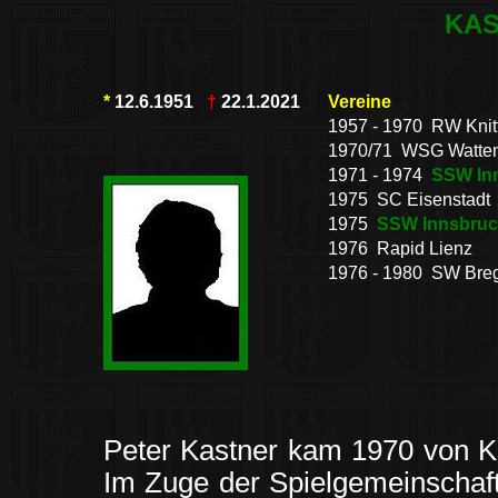
KAS
*
12.6.1951
†
22.1.2021
Vereine
1957 - 1970 RW Knitt
1970/71 WSG Watte
1971 - 1974
SSW In
1975 SC Eisenstadt
1975
SSW Innsbruc
1976 Rapid Lienz
1976 - 1980 SW Bre
Peter Kastner kam 1970 von Kn
Im Zuge der Spielgemeinschaft