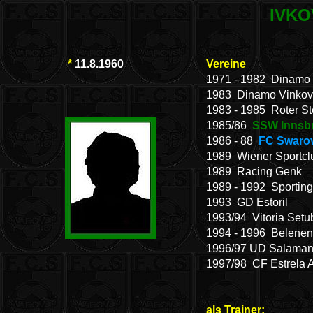
IVKO
*
11.8.1960
Vereine
1971 - 1982 Dinamo
1983 Dinamo Vinkov
1983 - 1985 Roter St
1985/86
SSW Innsb
1986 - 88
FC Swarov
1989 Wiener Sportcl
1989 Racing Genk
1989 - 1992 Sportin
1993 GD Estoril
1993/94 Vitoria Setu
1994 - 1996 Belenen
1996/97 UD Salama
1997/98 CF Estrela
als Trainer: