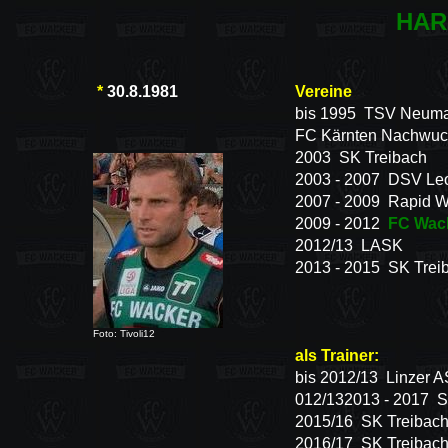
HAR
*
30.8.1981
Vereine
bis 1995 TSV Neuma
FC Kärnten Nachwu
2003 SK Treibach
2003 - 2007 DSV Le
2007 - 2009 Rapid W
2009 - 2012
FC Wac
2012/13 LASK
2013 - 2015 SK Trei
Foto: Tivoli12
als Trainer:
bis 2012/13 Linzer 
012/132013 - 2017 
2015/16 SK Treibach
2016/17 SK Treibac