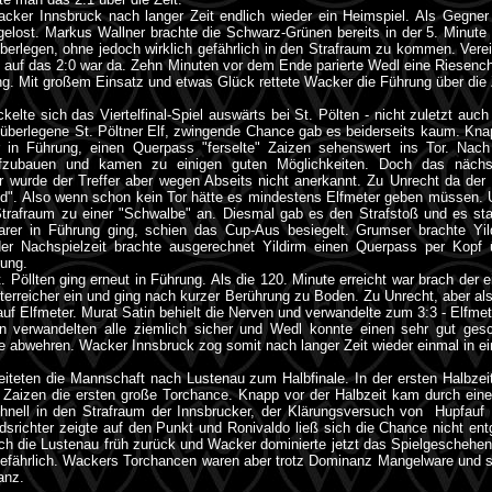
acker Innsbruck nach langer Zeit endlich wieder ein Heimspiel. Als Gegne
elost. Markus Wallner brachte die Schwarz-Grünen bereits in der 5. Minute
überlegen, ohne jedoch wirklich gefährlich in den Strafraum zu kommen. Verei
 auf das 2:0 war da. Zehn Minuten vor dem Ende parierte Wedl eine Riesen
ng. Mit großem Einsatz und etwas Glück rettete Wacker die Führung über die 
elte sich das Viertelfinal-Spiel auswärts bei St. Pölten - nicht zuletzt au
ht überlegene St. Pöltner Elf, zwingende Chance gab es beiderseits kaum. Kna
in Führung, einen Querpass "ferselte" Zaizen sehenswert ins Tor. Nach 
aufzubauen und kamen zu einigen guten Möglichkeiten. Doch das nächst
 wurde der Treffer aber wegen Abseits nicht anerkannt. Zu Unrecht da der
d". Also wenn schon kein Tor hätte es mindestens Elfmeter geben müssen.
 Strafraum zu einer "Schwalbe" an. Diesmal gab es den Strafstoß und es sta
arer in Führung ging, schien das Cup-Aus besiegelt. Grumser brachte Yi
n der Nachspielzeit brachte ausgerechnet Yildirm einen Querpass per Kopf
rung.
. Pöllten ging erneut in Führung. Als die 120. Minute erreicht war brach de
terreicher ein und ging nach kurzer Berührung zu Boden. Zu Unrecht, aber al
auf Elfmeter. Murat Satin behielt die Nerven und verwandelte zum 3:3 - Elfme
 verwandelten alle ziemlich sicher und Wedl konnte einen sehr gut ges
 abwehren. Wacker Innsbruck zog somit nach langer Zeit wieder einmal in ein
eiteten die Mannschaft nach Lustenau zum Halbfinale. In der ersten Halbzeit 
Zaizen die ersten große Torchance. Knapp vor der Halbzeit kam durch einen 
chnell in den Strafraum der Innsbrucker, der Klärungsversuch von Hupfau
edsrichter zeigte auf den Punkt und Ronivaldo ließ sich die Chance nicht ent
ch die Lustenau früh zurück und Wacker dominierte jetzt das Spielgeschehen,
gefährlich. Wackers Torchancen waren aber trotz Dominanz Mangelware und s
anz.