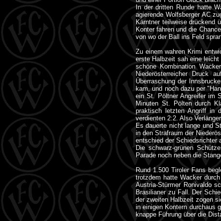
In der dritten Runde hatte W
agierende Wolfsberger AC zug
Kärntner teilweise drückend 
Konter fahren und die Chance
von wo der Ball ins Feld spra
Zu einem wahren Krimi entwick
erste Halbzeit sah eine leic
schöne Kombination Wacker 
Niederösterreicher Druck 
Überraschung der Innsbrucker
kam, und noch dazu per "Han
ein St. Pöltner Angreifer im
Minuten St. Pölten durch Kl
praktisch letzten Angriff i
verdienten 2:2. Also Verlänge
Es dauerte nicht lange und St
in den Strafraum der Niederös
entschied der Schiedsrichter 
Die schwarz-grünen Schützen
Parade noch neben die Stange
Rund 1.500 Tiroler Fans begl
trotzdem hatte Wacker durch 
Austria-Stürmer Ronivaldo s
Brasilianer zu Fall. Der Schi
der zweiten Halbzeit zogen si
in einigen Kontern durchaus 
knappe Führung über die Dist