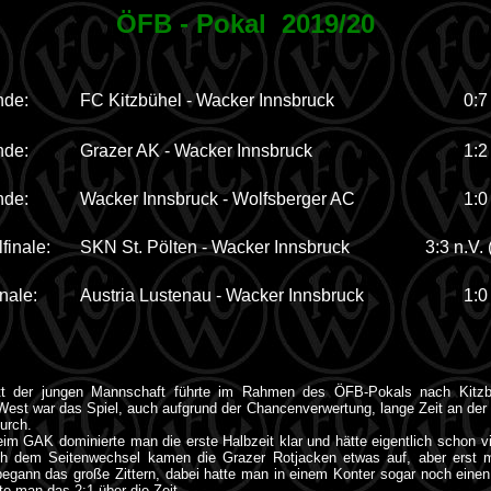
ÖFB - Pokal 2019/20
nde:
FC Kitzbühel - Wacker Innsbruck
0:7
nde:
Grazer AK - Wacker Innsbruck
1:2
nde:
Wacker Innsbruck - Wolfsberger AC
1:0
lfinale:
SKN St. Pölten - Wacker Innsbruck
3:3 n.V. 
nale:
Austria Lustenau - Wacker Innsbruck
1:0
tritt der jungen Mannschaft führte im Rahmen des ÖFB-Pokals nach Kitz
West war das Spiel, auch aufgrund der Chancenverwertung, lange Zeit an der 
urch.
im GAK dominierte man die erste Halbzeit klar und hätte eigentlich schon vie
h dem Seitenwechsel kamen die Grazer Rotjacken etwas auf, aber erst mi
egann das große Zittern, dabei hatte man in einem Konter sogar noch einen La
te man das 2:1 über die Zeit.