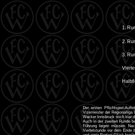
1. Ru
2. Ru
3. Ru
Vierte
Halbfi
I???
Der ersten Pflichtspiel-Auf
Vizemeister der Regionalliga 
Wacker Innsbruck noch klar d
Auch in der zweiten Runde be
Führung liegen müssen. Nac
Viertelstunde vor dem Ende b
und einer Portion Glück brach