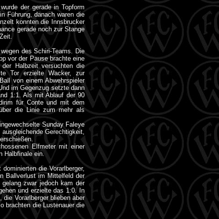
r wurde der gerade in Topform
 in Führung, danach waren die
nzelt konnten die Innsbrucker
chance gerade noch zur Stange
Zeit.
ch wegen des Schiri-Teams. Die
pp vor der Pause brachte eine
der Halbzeit versuchten die
e Tor erzielte Wacker, zur
 Ball von einem Abwehrspieler
 Und im Gegenzug setzte dann
nd 1:1. Als mit Ablauf der 90
ldirim für Conte und mit dem
 über die Linie zum mehr als
r eingewechselte Sunday Faleye
s ausgleichende Gerechtigkeit,
terschießen.
chossenen Elfmeter mit einer
 Halbfinale ein.
dominierten die Vorarlberger,
Ballverlust im Mittelfeld der
f gelang zwar jedoch kam der
gehen und erzielte das 1:0. In
 die Vorarlberger blieben aber
o brachten die Lustenauer die