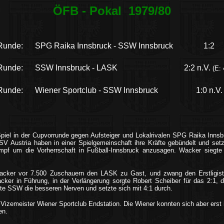
ÖFB - Pokal 1979/80
Runde:
SPG Raika Innsbruck - SSW Innsbruck
1:2
Runde:
SSW Innsbruck - LASK
2:2 n.V.
(E: 
Runde:
Wiener Sportclub - SSW Innsbruck
1:0 n.V.
Spiel in der Cupvorrunde gegen Aufsteiger und Lokalrivalen SPG Raika Innsb
SV Austria haben in einer Spielgemeinschaft ihre Kräfte gebündelt und setzte
pf um die Vorherrschaft in Fußball-Innsbruck anzusagen. Wacker siegte m
acker vor 7.500 Zuschauern den LASK zu Gast, und zwang den Erstligist
ker in Führung, in der Verlängerung sorgte Robert Scheiber für das 2:1, 
atte SSW die besseren Nerven und setzte sich mit 4:1 durch.
Vizemeister Wiener Sportclub Endstation. Die Wiener konnten sich aber erst 
en.