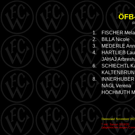
ÖFB-
(D
1.
FISCHER Mela
2.
BILLA Nicole
3.
MEDERLE Ann
4.
HARTLIEB Lau
JAHAJ Arbresh
6.
SCHIECHTL Ka
KALTENBRUNN
8.
INNERHUBER 
NAGL Verena
HOCHMUTH Mi
Datenstand Novemberr 202
*
inkl. Saison 2019/20
(abgebrochen wegen Coro