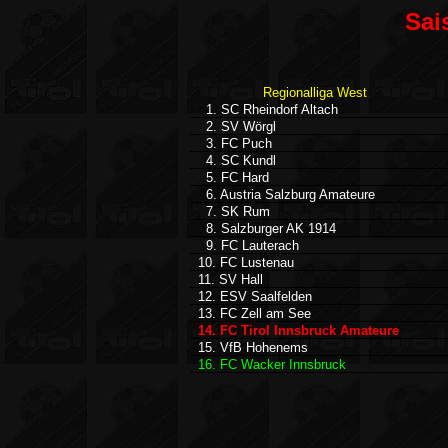
Sai
Regionalliga West
1. SC Rheindorf Altach
2. SV Wörgl
3. FC Puch
4. SC Kundl
5. FC Hard
6. Austria Salzburg Amateure
7. SK Rum
8. Salzburger AK 1914
9. FC Lauterach
10. FC Lustenau
11. SV Hall
12. ESV Saalfelden
13. FC Zell am See
14. FC Tirol Innsbruck Amateure
15. VfB Hohenems
16. FC Wacker Innsbruck